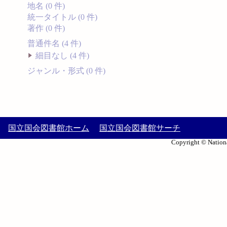
地名 (0 件)
統一タイトル (0 件)
著作 (0 件)
普通件名 (4 件)
細目なし (4 件)
ジャンル・形式 (0 件)
国立国会図書館ホーム
国立国会図書館サーチ
Copyright © Nationa