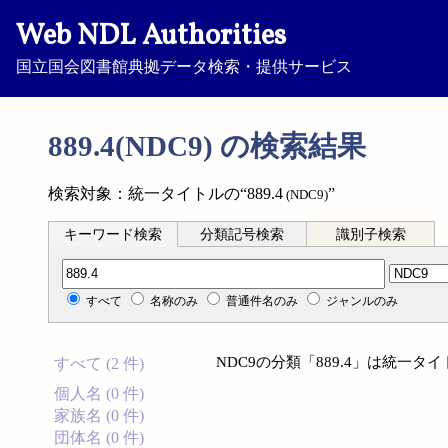
Web NDL Authorities
国立国会図書館典拠データ検索・提供サービス
889.4(NDC9) の検索結果
検索対象：統一タイトルの“889.4
”
(NDC9)
キーワード検索
分類記号検索
識別子検索
分類記号検索
すべて
名称のみ
普通件名のみ
ジャンルのみ
NDC9の分類「889.4」は統一
すべて (2 件)
個人名 (0 件)
家族名 (0 件)
団体名 (0 件)