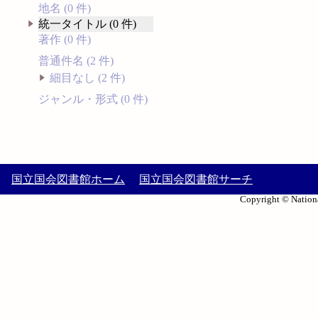
地名 (0 件)
統一タイトル (0 件)
著作 (0 件)
普通件名 (2 件)
細目なし (2 件)
ジャンル・形式 (0 件)
国立国会図書館ホーム
国立国会図書館サーチ
Copyright © Nationa