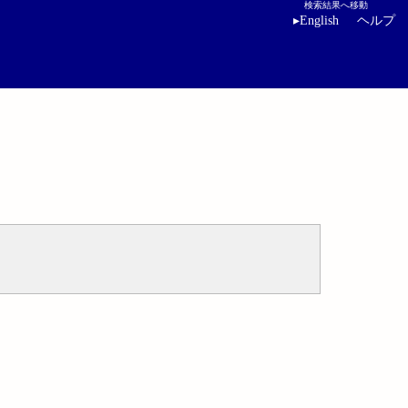
検索結果へ移動
▸
English
ヘルプ