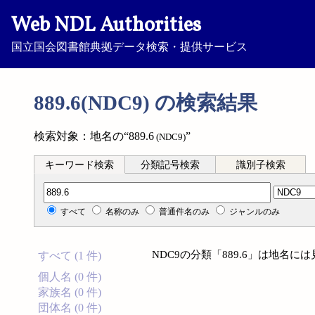
Web NDL Authorities
国立国会図書館典拠データ検索・提供サービス
889.6(NDC9) の検索結果
検索対象：地名の“889.6
”
(NDC9)
キーワード検索
分類記号検索
識別子検索
分類記号検索
すべて
名称のみ
普通件名のみ
ジャンルのみ
NDC9の分類「889.6」は地名
すべて (1 件)
個人名 (0 件)
家族名 (0 件)
団体名 (0 件)