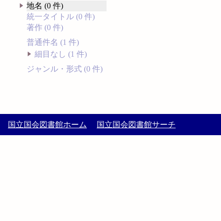
地名 (0 件)
統一タイトル (0 件)
著作 (0 件)
普通件名 (1 件)
細目なし (1 件)
ジャンル・形式 (0 件)
国立国会図書館ホーム
国立国会図書館サーチ