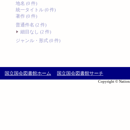
地名 (0 件)
統一タイトル (0 件)
著作 (0 件)
普通件名 (2 件)
細目なし (2 件)
ジャンル・形式 (0 件)
国立国会図書館ホーム
国立国会図書館サーチ
Copyright © Nationa