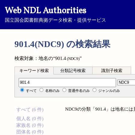
Web NDL Authorities
国立国会図書館典拠データ検索・提供サービス
901.4(NDC9) の検索結果
検索対象：地名の“901.4
”
(NDC9)
キーワード検索
分類記号検索
識別子検索
分類記号検索
すべて
名称のみ
普通件名のみ
ジャンルのみ
NDC9の分類「901.4」は地名
すべて (6 件)
個人名 (0 件)
家族名 (0 件)
団体名 (0 件)