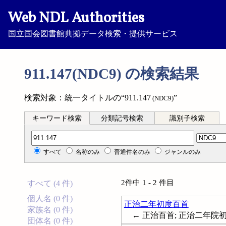
Web NDL Authorities
国立国会図書館典拠データ検索・提供サービス
911.147(NDC9) の検索結果
検索対象：統一タイトルの“911.147
”
(NDC9)
キーワード検索
分類記号検索
識別子検索
分類記号検索
すべて
名称のみ
普通件名のみ
ジャンルのみ
2件中 1 - 2 件目
すべて (4 件)
個人名 (0 件)
正治二年初度百首
家族名 (0 件)
← 正治百首; 正治二年院
団体名 (0 件)