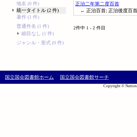
地名 (0 件)
正治二年第二度百首
統一タイトル (2 件)
← 正治百首; 正治後度百
著作 (1 件)
普通件名 (1 件)
2件中 1 - 2 件目
細目なし (1 件)
ジャンル・形式 (0 件)
国立国会図書館ホーム
国立国会図書館サーチ
Copyright © Nationa