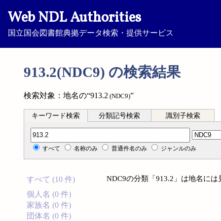
Web NDL Authorities
国立国会図書館典拠データ検索・提供サービス
913.2(NDC9) の検索結果
検索対象：地名の“913.2
”
(NDC9)
キーワード検索
分類記号検索
識別子検索
分類記号検索
すべて
名称のみ
普通件名のみ
ジャンルのみ
NDC9の分類「913.2」は地名
すべて (10 件)
個人名 (0 件)
家族名 (0 件)
団体名 (0 件)