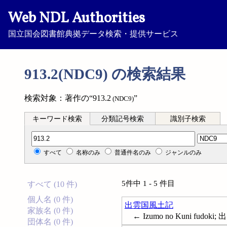
Web NDL Authorities
国立国会図書館典拠データ検索・提供サービス
913.2(NDC9) の検索結果
検索対象：著作の“913.2
”
(NDC9)
キーワード検索
分類記号検索
識別子検索
分類記号検索
すべて
名称のみ
普通件名のみ
ジャンルのみ
5件中 1 - 5 件目
すべて (10 件)
個人名 (0 件)
出雲国風土記
家族名 (0 件)
← Izumo no Kuni fudok
団体名 (0 件)