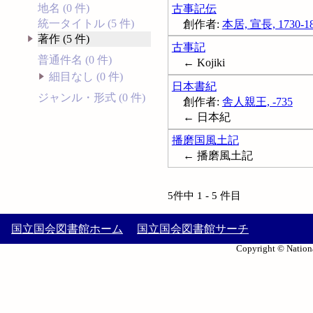
地名 (0 件)
古事記伝
統一タイトル (5 件)
創作者:
本居, 宣長, 1730-1
著作 (5 件)
古事記
普通件名 (0 件)
← Kojiki
細目なし (0 件)
日本書紀
ジャンル・形式 (0 件)
創作者:
舎人親王, -735
← 日本紀
播磨国風土記
← 播磨風土記
5件中 1 - 5 件目
国立国会図書館ホーム
国立国会図書館サーチ
Copyright © Nationa