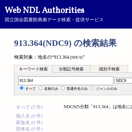
Web NDL Authorities
国立国会図書館典拠データ検索・提供サービス
913.364(NDC9) の検索結果
検索対象：地名の“913.364
”
(NDC9)
キーワード検索
分類記号検索
識別子検索
分類記号検索
すべて
名称のみ
普通件名のみ
ジャンルのみ
NDC9の分類「913.364」は地
すべて (5 件)
個人名 (0 件)
家族名 (0 件)
団体名 (0 件)