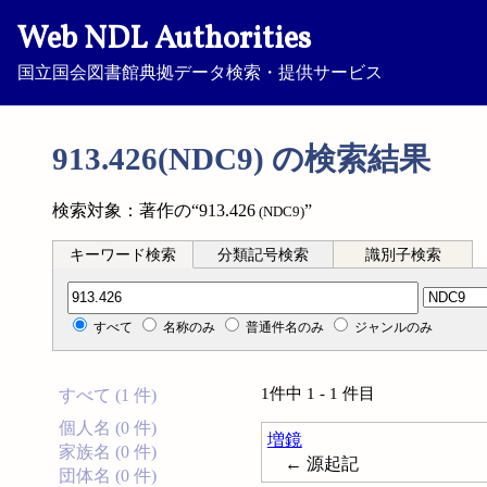
Web NDL Authorities
国立国会図書館典拠データ検索・提供サービス
913.426(NDC9) の検索結果
検索対象：著作の“913.426
”
(NDC9)
キーワード検索
分類記号検索
識別子検索
分類記号検索
すべて
名称のみ
普通件名のみ
ジャンルのみ
1件中 1 - 1 件目
すべて (1 件)
個人名 (0 件)
増鏡
家族名 (0 件)
← 源起記
団体名 (0 件)