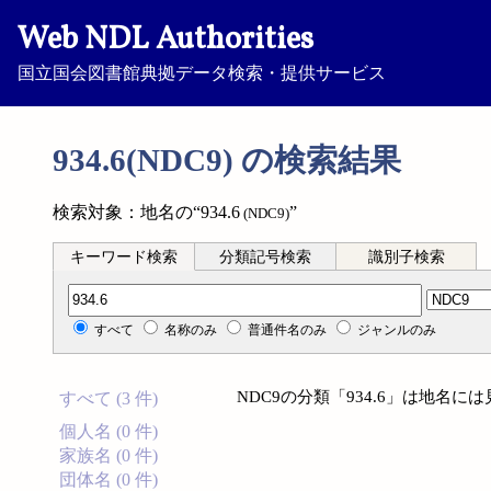
Web NDL Authorities
国立国会図書館典拠データ検索・提供サービス
934.6(NDC9) の検索結果
検索対象：地名の“934.6
”
(NDC9)
キーワード検索
分類記号検索
識別子検索
分類記号検索
すべて
名称のみ
普通件名のみ
ジャンルのみ
NDC9の分類「934.6」は地名
すべて (3 件)
個人名 (0 件)
家族名 (0 件)
団体名 (0 件)