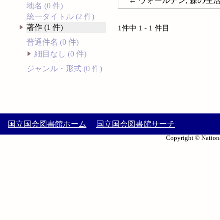
← ウォールデン; 森の生
地名 (0 件)
統一タイトル (2 件)
著作 (1 件)
1件中 1 - 1 件目
普通件名 (0 件)
細目なし (0 件)
ジャンル・形式 (0 件)
国立国会図書館ホーム
国立国会図書館サーチ
Copyright © Nationa