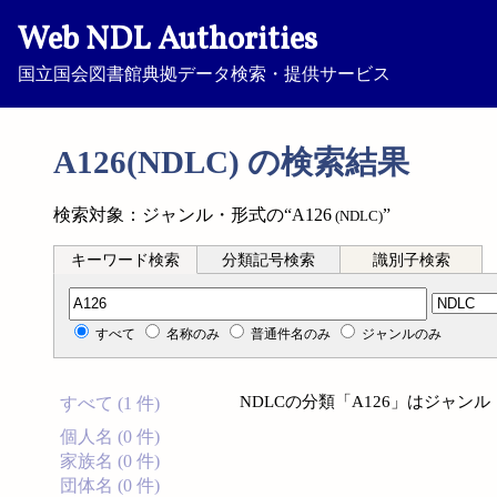
Web NDL Authorities
国立国会図書館典拠データ検索・提供サービス
A126(NDLC) の検索結果
検索対象：ジャンル・形式の“A126
”
(NDLC)
キーワード検索
分類記号検索
識別子検索
分類記号検索
すべて
名称のみ
普通件名のみ
ジャンルのみ
NDLCの分類「A126」はジャ
すべて (1 件)
個人名 (0 件)
家族名 (0 件)
団体名 (0 件)