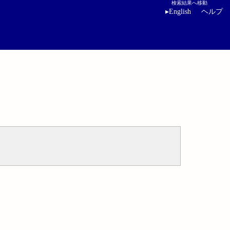
検索結果へ移動
▸
English
ヘルプ