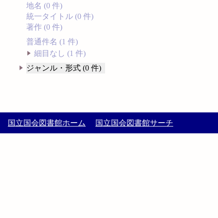
地名 (0 件)
統一タイトル (0 件)
著作 (0 件)
普通件名 (1 件)
細目なし (1 件)
ジャンル・形式 (0 件)
国立国会図書館ホーム
国立国会図書館サーチ