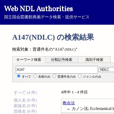
Web NDL Authorities
国立国会図書館典拠データ検索・提供サービス
A147(NDLC) の検索結果
検索対象：普通件名の“A147
”
(NDLC)
キーワード検索
分類記号検索
識別子検索
分類記号検索
すべて
名称のみ
普通件名のみ
ジャンルのみ
4件中 1 - 4 件目
すべて (4 件)
個人名 (0 件)
教会法
家族名 (0 件)
← カノン法; Ecclesiastical l
団体名 (0 件)