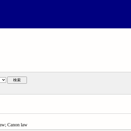
検索
aw; Canon law