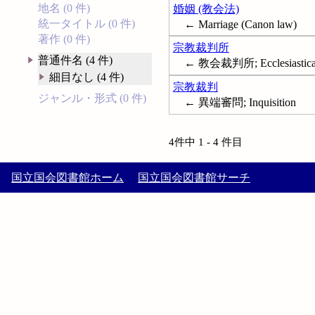
地名 (0 件)
婚姻 (教会法)
統一タイトル (0 件)
← Marriage (Canon law)
著作 (0 件)
宗教裁判所
普通件名 (4 件)
← 教会裁判所; Ecclesiastical
細目なし (4 件)
宗教裁判
ジャンル・形式 (0 件)
← 異端審問; Inquisition
4件中 1 - 4 件目
国立国会図書館ホーム
国立国会図書館サーチ