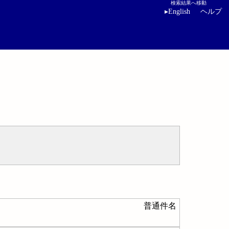
検索結果へ移動
▸
English
ヘルプ
普通件名