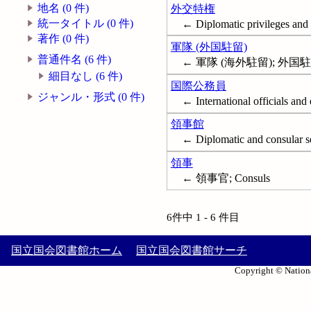
地名 (0 件)
外交特権
統一タイトル (0 件)
← Diplomatic privileges and
著作 (0 件)
軍隊 (外国駐留)
普通件名 (6 件)
← 軍隊 (海外駐留); 外国
細目なし (6 件)
国際公務員
ジャンル・形式 (0 件)
← International officials an
領事館
← Diplomatic and consular s
領事
← 領事官; Consuls
6件中 1 - 6 件目
国立国会図書館ホーム
国立国会図書館サーチ
Copyright © Nationa