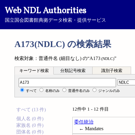
Web NDL Authorities
国立国会図書館典拠データ検索・提供サービス
A173(NDLC) の検索結果
検索対象：普通件名 (細目なし) の“A173
”
(NDLC)
キーワード検索
分類記号検索
識別子検索
分類記号検索
すべて
名称のみ
普通件名のみ
ジャンルのみ
12件中 1 - 12 件目
すべて (13 件)
個人名 (0 件)
委任統治
家族名 (0 件)
← Mandates
団体名 (0 件)