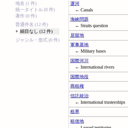
地名 (1 件)
運河
統一タイトル (0 件)
← Canals
著作 (0 件)
海峡問題
普通件名 (12 件)
← Straits question
細目なし (12 件)
居留地
ジャンル・形式 (0 件)
軍事基地
← Military bases
国際河川
← International rivers
国際地役
商租権
信託統治
← International trusteeships
租界
租借地
← Leased territories