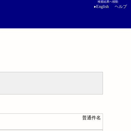
検索結果へ移動
▸
English
ヘルプ
普通件名