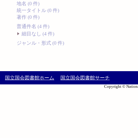
地名 (0 件)
統一タイトル (0 件)
著作 (0 件)
普通件名 (4 件)
細目なし (4 件)
ジャンル・形式 (0 件)
国立国会図書館ホーム
国立国会図書館サーチ
Copyright © Nationa