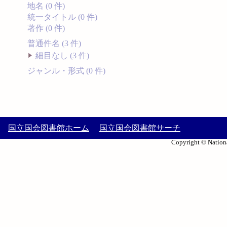
地名 (0 件)
統一タイトル (0 件)
著作 (0 件)
普通件名 (3 件)
細目なし (3 件)
ジャンル・形式 (0 件)
国立国会図書館ホーム
国立国会図書館サーチ
Copyright © Nationa