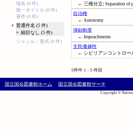
地名 (0 件)
← 三権分立; Separation of p
統一タイトル (0 件)
自治権
著作 (0 件)
← Autonomy
普通件名 (5 件)
弾劾制度
細目なし (5 件)
← Impeachments
ジャンル・形式 (0 件)
文民優越性
← シビリアンコントロール; 文民統制;
5件中 1 - 5 件目
国立国会図書館ホーム
国立国会図書館サーチ
Copyright © Nationa