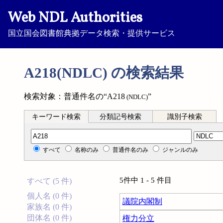
Web NDL Authorities
国立国会図書館典拠データ検索・提供サービス
A218(NDLC) の検索結果
検索対象：普通件名の“A218
”
(NDLC)
キーワード検索
分類記号検索
識別子検索
分類記号検索
すべて
名称のみ
普通件名のみ
ジャンルのみ
5件中 1 - 5 件目
すべて (5 件)
個人名 (0 件)
議院内閣制
家族名 (0 件)
団体名 (0 件)
権力分立