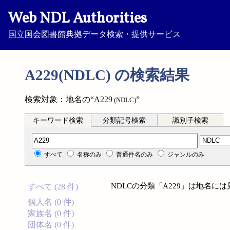
Web NDL Authorities
国立国会図書館典拠データ検索・提供サービス
A229(NDLC) の検索結果
検索対象：地名の“A229
”
(NDLC)
キーワード検索
分類記号検索
識別子検索
分類記号検索
すべて
名称のみ
普通件名のみ
ジャンルのみ
NDLCの分類「A229」は地名に
すべて (28 件)
個人名 (0 件)
家族名 (0 件)
団体名 (0 件)