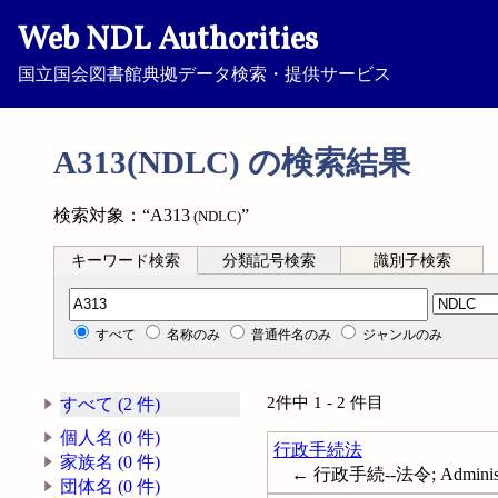
Web NDL Authorities
国立国会図書館典拠データ検索・提供サービス
A313(NDLC) の検索結果
検索対象：“A313
”
(NDLC)
キーワード検索
分類記号検索
識別子検索
分類記号検索
すべて
名称のみ
普通件名のみ
ジャンルのみ
2件中 1 - 2 件目
すべて (2 件)
個人名 (0 件)
行政手続法
家族名 (0 件)
← 行政手続--法令; Administra
団体名 (0 件)