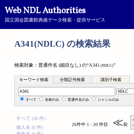
Web NDL Authorities
国立国会図書館典拠データ検索・提供サービス
A341(NDLC) の検索結果
検索対象：普通件名 (細目なし) の“A341
”
(NDLC)
キーワード検索
分類記号検索
識別子検索
分類記号検索
すべて
名称のみ
普通件名のみ
ジャンルのみ
すべて (26 件)
≪
26件中 1 - 20 件目
前
個人名 (0 件)
家族名 (0 件)