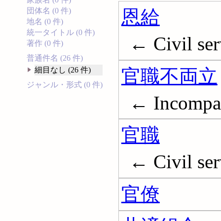
恩給
団体名 (0 件)
地名 (0 件)
統一タイトル (0 件)
← Civil ser
著作 (0 件)
普通件名 (26 件)
官職不両立
細目なし (26 件)
ジャンル・形式 (0 件)
← Incompati
官職
← Civil ser
官僚