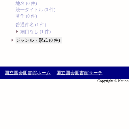
地名 (0 件)
統一タイトル (0 件)
著作 (0 件)
普通件名 (1 件)
細目なし (1 件)
ジャンル・形式 (0 件)
国立国会図書館ホーム
国立国会図書館サーチ
Copyright © Nationa