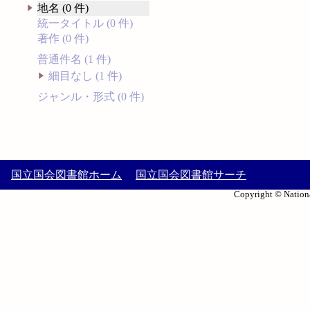
地名 (0 件)
統一タイトル (0 件)
著作 (0 件)
普通件名 (1 件)
細目なし (1 件)
ジャンル・形式 (0 件)
国立国会図書館ホーム
国立国会図書館サーチ
Copyright © Nationa