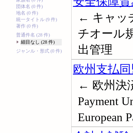
安全保障貿
団体名 (0 件)
地名 (0 件)
← キャッ
統一タイトル (9 件)
著作 (0 件)
チオール規
普通件名 (28 件)
細目なし (28 件)
出管理
ジャンル・形式 (0 件)
欧州支払同
← 欧州決済同
Payment
European P