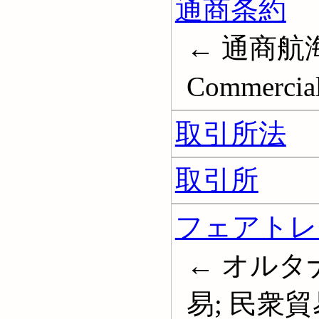
通商条約
← 通商航海
Commercial 
取引所法
取引所
フェアトレ
← オルタ
易; 民衆貿