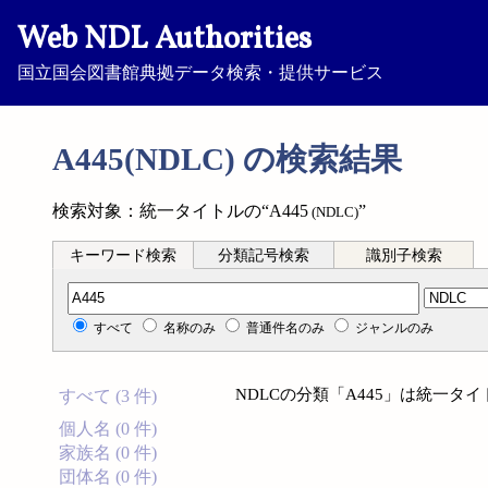
Web NDL Authorities
国立国会図書館典拠データ検索・提供サービス
A445(NDLC) の検索結果
検索対象：統一タイトルの“A445
”
(NDLC)
キーワード検索
分類記号検索
識別子検索
分類記号検索
すべて
名称のみ
普通件名のみ
ジャンルのみ
NDLCの分類「A445」は統一
すべて (3 件)
個人名 (0 件)
家族名 (0 件)
団体名 (0 件)