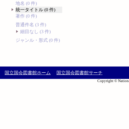
地名 (0 件)
統一タイトル (0 件)
著作 (0 件)
普通件名 (3 件)
細目なし (3 件)
ジャンル・形式 (0 件)
国立国会図書館ホーム
国立国会図書館サーチ
Copyright © Nationa