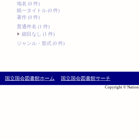
地名 (0 件)
統一タイトル (0 件)
著作 (0 件)
普通件名 (1 件)
細目なし (1 件)
ジャンル・形式 (0 件)
国立国会図書館ホーム
国立国会図書館サーチ
Copyright © Nationa