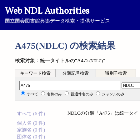
Web NDL Authorities
国立国会図書館典拠データ検索・提供サービス
A475(NDLC) の検索結果
検索対象：統一タイトルの“A475
”
(NDLC)
キーワード検索
分類記号検索
識別子検索
分類記号検索
すべて
名称のみ
普通件名のみ
ジャンルのみ
NDLCの分類「A475」は統一
すべて (6 件)
個人名 (0 件)
家族名 (0 件)
団体名 (0 件)