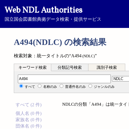
Web NDL Authorities
国立国会図書館典拠データ検索・提供サービス
A494(NDLC) の検索結果
検索対象：統一タイトルの“A494
”
(NDLC)
キーワード検索
分類記号検索
識別子検索
分類記号検索
すべて
名称のみ
普通件名のみ
ジャンルのみ
NDLCの分類「A494」は統一
すべて (2 件)
個人名 (0 件)
家族名 (0 件)
団体名 (0 件)