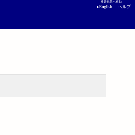
検索結果へ移動
▸
English
ヘルプ