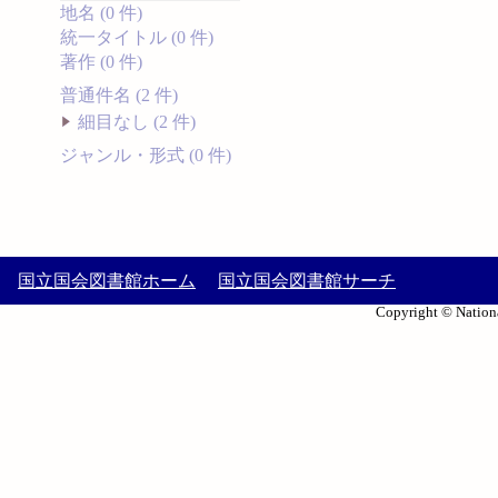
地名 (0 件)
統一タイトル (0 件)
著作 (0 件)
普通件名 (2 件)
細目なし (2 件)
ジャンル・形式 (0 件)
国立国会図書館ホーム
国立国会図書館サーチ
Copyright © Nationa