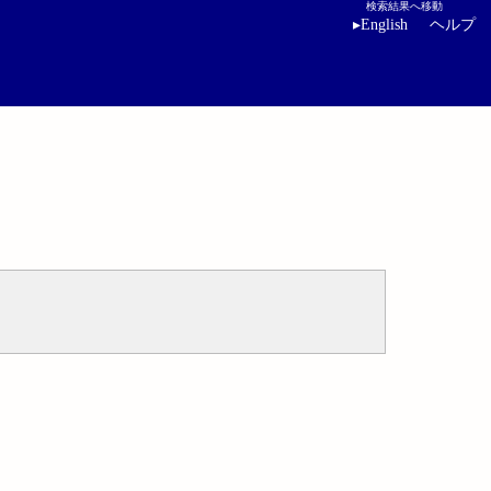
検索結果へ移動
▸
English
ヘルプ