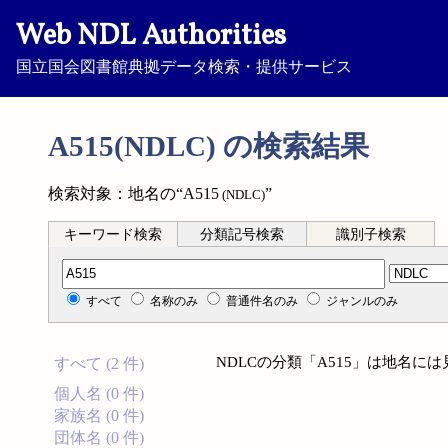
Web NDL Authorities
国立国会図書館典拠データ検索・提供サービス
A515(NDLC) の検索結果
検索対象：地名の“A515
”
(NDLC)
キーワード検索
分類記号検索
識別子検索
分類記号検索
すべて
名称のみ
普通件名のみ
ジャンルのみ
NDLCの分類「A515」は地名に
すべて (2 件)
個人名 (0 件)
家族名 (0 件)
団体名 (0 件)