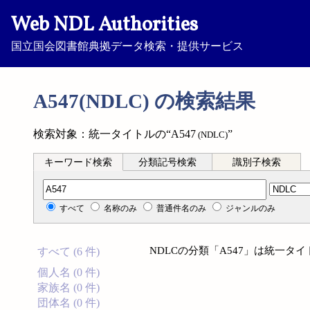
Web NDL Authorities
国立国会図書館典拠データ検索・提供サービス
A547(NDLC) の検索結果
検索対象：統一タイトルの“A547
”
(NDLC)
キーワード検索
分類記号検索
識別子検索
分類記号検索
すべて
名称のみ
普通件名のみ
ジャンルのみ
NDLCの分類「A547」は統一
すべて (6 件)
個人名 (0 件)
家族名 (0 件)
団体名 (0 件)