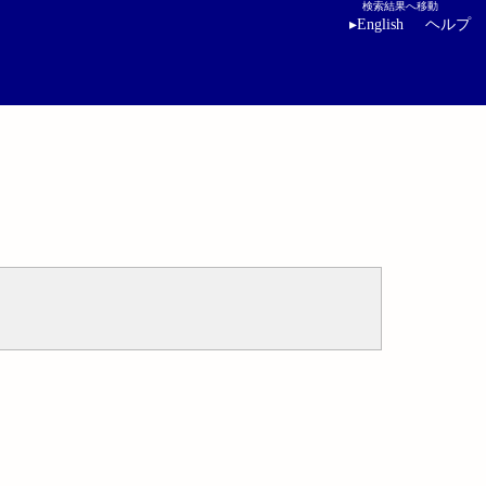
検索結果へ移動
▸
English
ヘルプ