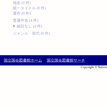
地名 (0 件)
統一タイトル (0 件)
著作 (0 件)
普通件名 (4 件)
細目なし (4 件)
ジャンル・形式 (0 件)
国立国会図書館ホーム
国立国会図書館サーチ
Copyright © Nationa