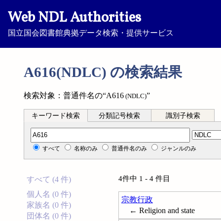
Web NDL Authorities
国立国会図書館典拠データ検索・提供サービス
A616(NDLC) の検索結果
検索対象：普通件名の“A616
”
(NDLC)
キーワード検索
分類記号検索
識別子検索
分類記号検索
すべて
名称のみ
普通件名のみ
ジャンルのみ
4件中 1 - 4 件目
すべて (4 件)
個人名 (0 件)
宗教行政
家族名 (0 件)
← Religion and state
団体名 (0 件)