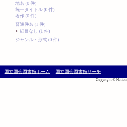
地名 (0 件)
統一タイトル (0 件)
著作 (0 件)
普通件名 (1 件)
細目なし (1 件)
ジャンル・形式 (0 件)
国立国会図書館ホーム
国立国会図書館サーチ
Copyright © Nationa