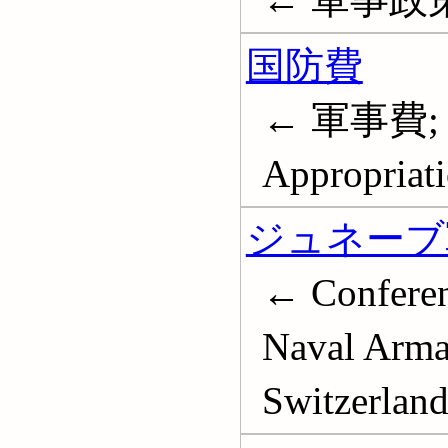
国防費
← 軍事費; A
Appropriati
ジュネーブ軍
← Conferenc
Naval Arma
Switzerl