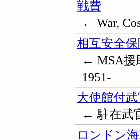
戦費
← War, Cos
相互安全保障計
← MSA援助; 
1951-
大使館付武
← 駐在武官; M
ロンドン海軍