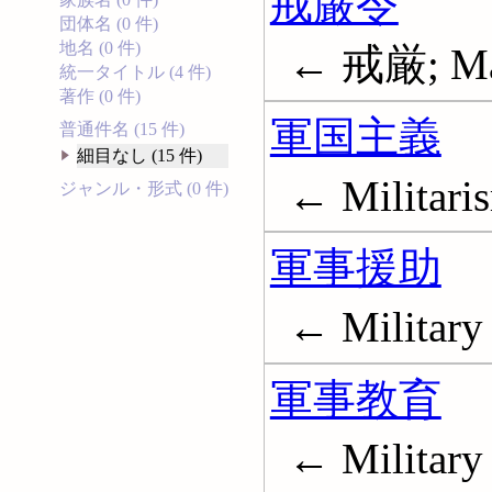
戒厳令
団体名 (0 件)
地名 (0 件)
← 戒厳; Mar
統一タイトル (4 件)
著作 (0 件)
軍国主義
普通件名 (15 件)
細目なし (15 件)
← Militari
ジャンル・形式 (0 件)
軍事援助
← Military 
軍事教育
← Military