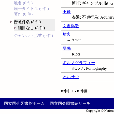
地名 (0 件)
← 博打; ギャンブル; 賭; Gam
統一タイトル (0 件)
不倫
著作 (0 件)
← 姦通; 不貞行為; Adulter
普通件名 (8 件)
文書偽造
細目なし (8 件)
放火
ジャンル・形式 (0 件)
← Arson
暴動
← Riots
ポルノグラフィー
← ポルノ; Pornography
わいせつ
8件中 1 - 8 件目
国立国会図書館ホーム
国立国会図書館サーチ
Copyright © Nationa