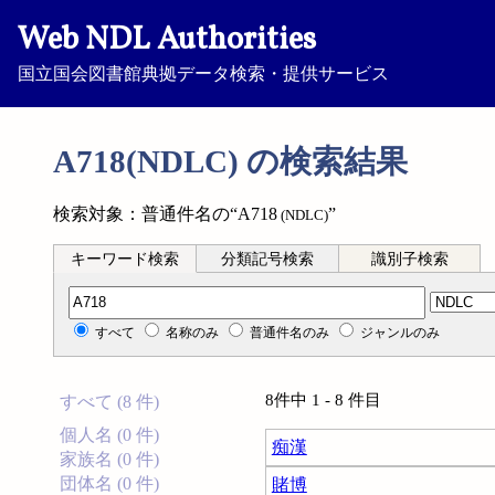
Web NDL Authorities
国立国会図書館典拠データ検索・提供サービス
A718(NDLC) の検索結果
検索対象：普通件名の“A718
”
(NDLC)
キーワード検索
分類記号検索
識別子検索
分類記号検索
すべて
名称のみ
普通件名のみ
ジャンルのみ
8件中 1 - 8 件目
すべて (8 件)
個人名 (0 件)
痴漢
家族名 (0 件)
団体名 (0 件)
賭博