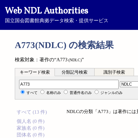
Web NDL Authorities
国立国会図書館典拠データ検索・提供サービス
A773(NDLC) の検索結果
検索対象：著作の“A773
”
(NDLC)
キーワード検索
分類記号検索
識別子検索
分類記号検索
すべて
名称のみ
普通件名のみ
ジャンルのみ
NDLCの分類「A773」は著作に
すべて (13 件)
個人名 (0 件)
家族名 (0 件)
団体名 (0 件)