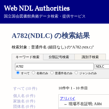
Web NDL Authorities
国立国会図書館典拠データ検索・提供サービス
A782(NDLC) の検索結果
検索対象：普通件名 (細目なし) の“A782
”
(NDLC)
キーワード検索
分類記号検索
識別子検索
分類記号検索
すべて
名称のみ
普通件名のみ
ジャンルのみ
10件中 1 - 10 件目
すべて (10 件)
個人名 (0 件)
アリバイ
家族名 (0 件)
← 現場不在証明; Alibi
団体名 (0 件)