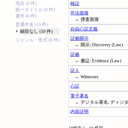
地名 (0 件)
検証
統一タイトル (0 件)
司法面接
著作 (0 件)
← 捜査面接
普通件名 (10 件)
自由心証主義
細目なし (10 件)
証拠開示
ジャンル・形式 (0 件)
← 開示; Discovery (Law)
証拠
← 書証; Evidence (Law)
証人
← Witnesses
心証
電子署名
← デジタル署名; ディジタル署名; 
内容証明
10件中 1 - 10 件目