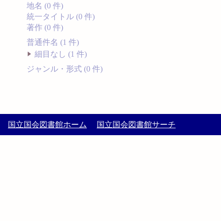
地名 (0 件)
統一タイトル (0 件)
著作 (0 件)
普通件名 (1 件)
細目なし (1 件)
ジャンル・形式 (0 件)
国立国会図書館ホーム
国立国会図書館サーチ