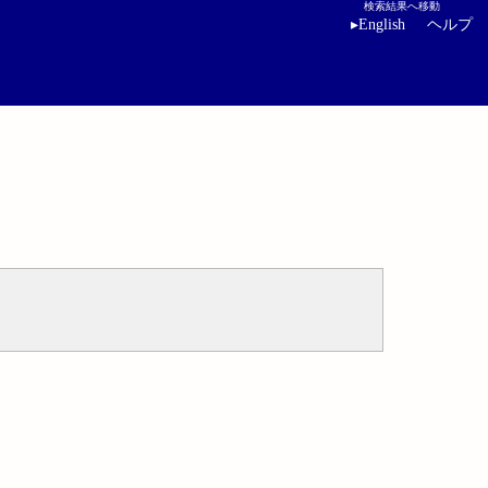
検索結果へ移動
▸
English
ヘルプ