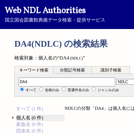
Web NDL Authorities
国立国会図書館典拠データ検索・提供サービス
DA4(NDLC) の検索結果
検索対象：個人名の“DA4
”
(NDLC)
キーワード検索
分類記号検索
識別子検索
分類記号検索
すべて
名称のみ
普通件名のみ
ジャンルのみ
NDLCの分類「DA4」は個人名
すべて (1 件)
個人名 (0 件)
家族名 (0 件)
団体名 (0 件)