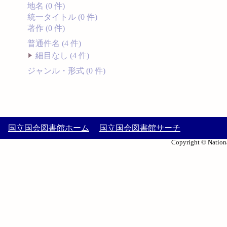
地名 (0 件)
統一タイトル (0 件)
著作 (0 件)
普通件名 (4 件)
細目なし (4 件)
ジャンル・形式 (0 件)
国立国会図書館ホーム
国立国会図書館サーチ
Copyright © Nationa