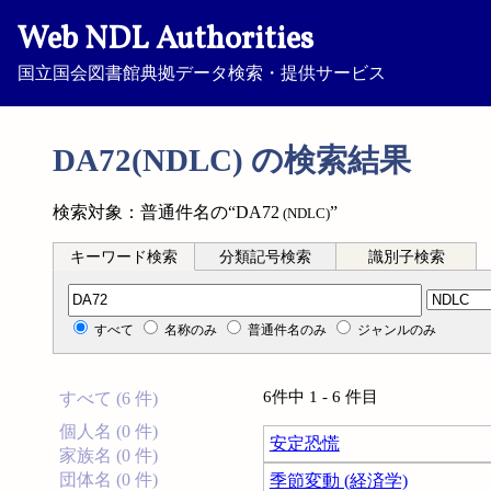
Web NDL Authorities
国立国会図書館典拠データ検索・提供サービス
DA72(NDLC) の検索結果
検索対象：普通件名の“DA72
”
(NDLC)
キーワード検索
分類記号検索
識別子検索
分類記号検索
すべて
名称のみ
普通件名のみ
ジャンルのみ
6件中 1 - 6 件目
すべて (6 件)
個人名 (0 件)
安定恐慌
家族名 (0 件)
団体名 (0 件)
季節変動 (経済学)