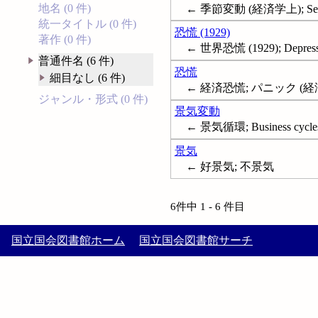
地名 (0 件)
← 季節変動 (経済学上); Seasona
統一タイトル (0 件)
恐慌 (1929)
著作 (0 件)
← 世界恐慌 (1929); Depressi
普通件名 (6 件)
恐慌
細目なし (6 件)
← 経済恐慌; パニック (経済学); 
ジャンル・形式 (0 件)
景気変動
← 景気循環; Business cycle
景気
← 好景気; 不景気
6件中 1 - 6 件目
国立国会図書館ホーム
国立国会図書館サーチ