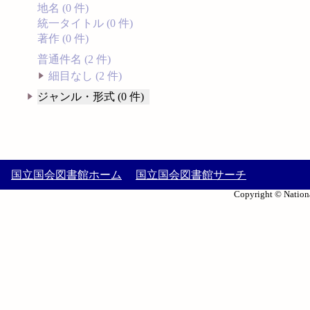
地名 (0 件)
統一タイトル (0 件)
著作 (0 件)
普通件名 (2 件)
細目なし (2 件)
ジャンル・形式 (0 件)
国立国会図書館ホーム
国立国会図書館サーチ
Copyright © Nationa