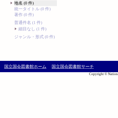
地名 (0 件)
統一タイトル (0 件)
著作 (0 件)
普通件名 (1 件)
細目なし (1 件)
ジャンル・形式 (0 件)
国立国会図書館ホーム
国立国会図書館サーチ
Copyright © Nationa