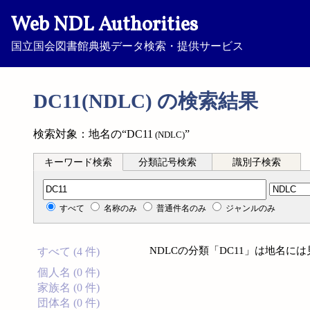
Web NDL Authorities
国立国会図書館典拠データ検索・提供サービス
DC11(NDLC) の検索結果
検索対象：地名の“DC11
”
(NDLC)
キーワード検索
分類記号検索
識別子検索
分類記号検索
すべて
名称のみ
普通件名のみ
ジャンルのみ
NDLCの分類「DC11」は地名に
すべて (4 件)
個人名 (0 件)
家族名 (0 件)
団体名 (0 件)