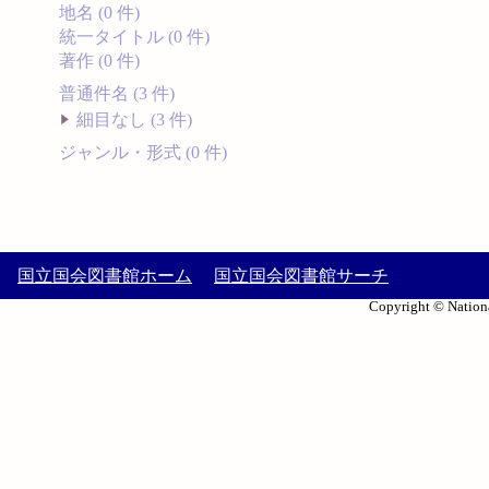
地名 (0 件)
統一タイトル (0 件)
著作 (0 件)
普通件名 (3 件)
細目なし (3 件)
ジャンル・形式 (0 件)
国立国会図書館ホーム
国立国会図書館サーチ
Copyright © Nationa