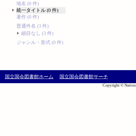
地名 (0 件)
統一タイトル (0 件)
著作 (0 件)
普通件名 (3 件)
細目なし (3 件)
ジャンル・形式 (0 件)
国立国会図書館ホーム
国立国会図書館サーチ
Copyright © Nationa