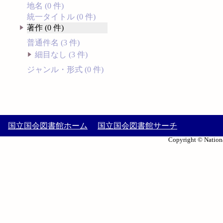
地名 (0 件)
統一タイトル (0 件)
著作 (0 件)
普通件名 (3 件)
細目なし (3 件)
ジャンル・形式 (0 件)
国立国会図書館ホーム
国立国会図書館サーチ
Copyright © Nationa