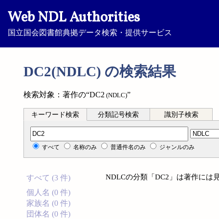
Web NDL Authorities
国立国会図書館典拠データ検索・提供サービス
DC2(NDLC) の検索結果
検索対象：著作の“DC2
”
(NDLC)
キーワード検索
分類記号検索
識別子検索
分類記号検索
すべて
名称のみ
普通件名のみ
ジャンルのみ
NDLCの分類「DC2」は著作に
すべて (3 件)
個人名 (0 件)
家族名 (0 件)
団体名 (0 件)