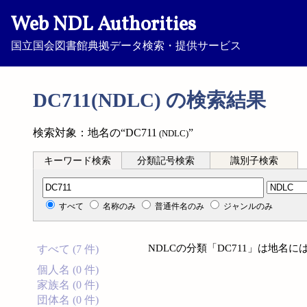
Web NDL Authorities
国立国会図書館典拠データ検索・提供サービス
DC711(NDLC) の検索結果
検索対象：地名の“DC711
”
(NDLC)
キーワード検索
分類記号検索
識別子検索
分類記号検索
すべて
名称のみ
普通件名のみ
ジャンルのみ
NDLCの分類「DC711」は地名
すべて (7 件)
個人名 (0 件)
家族名 (0 件)
団体名 (0 件)