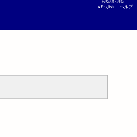
検索結果へ移動
▸
English
ヘルプ