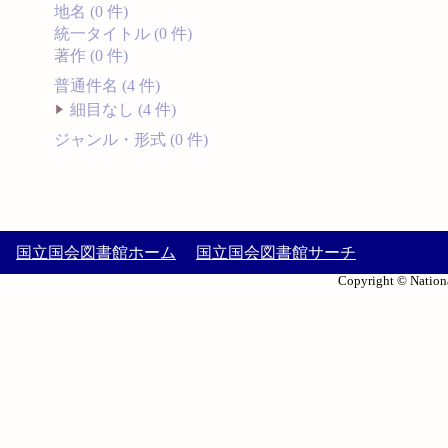
地名 (0 件)
統一タイトル (0 件)
著作 (0 件)
普通件名 (4 件)
細目なし (4 件)
ジャンル・形式 (0 件)
国立国会図書館ホーム
国立国会図書館サーチ
Copyright © Nationa